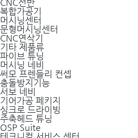
CNC선반
복합가공기
머시닝센터
문형머시닝센터
CNC연삭기
기타 제품류
파이브 튜닝
머시닝 네비
써모 프렌들리 컨셉
충돌방지기능
서보 네비
기어가공 페키지
싱크로 드라이빙
주축헤드 튜닝
OSP Suite
테크니컬 서비스 센터