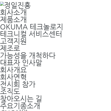
회사소개
제품소개
OKUMA 테크놀로지
테크니컬 서비스센터
고객지원
제조로
가능성을 개척하다
대표자 인사말
회사개요
회사연혁
전시회 참가
조직도
찾아오시는 길
주요기종소개